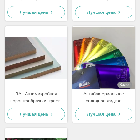
покрытие
электростатическое
Лучшая цена
Лучшая цена
Ультрафиолетовая
порошковое покрытие для
устойчивость
железобетонных стволов
Текстурированная высокая
температура
Видео
RAL Антимикробная
Антибактериальное
порошкообразная краска
холодное жидкое
для мебели из металла и
распылительное
Лучшая цена
Лучшая цена
МДФ
порошковое покрытие
пищевого качества,
устойчивое к потной грязи