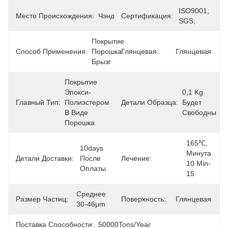
ISO9001; 
Место Происхождения:
Чэнду
Сертификация:
SGS;
Покрытие 
Способ Применения:
Порошка 
Глянцевая:
Глянцевая
Брызг
Покрытие 
Эпокси-
0,1 Kg 
Главный Тип:
Полиэстером 
Детали Образца:
Будет 
В Виде 
Свободны
Порошка
165℃, 
10days 
Минута 
Детали Доставки:
После 
Лечение:
10 Min-
Оплаты
15
Среднее 
Размер Частиц:
Поверхность:
Глянцевая
30-46μm
Поставка Способности:
50000Tons/Year