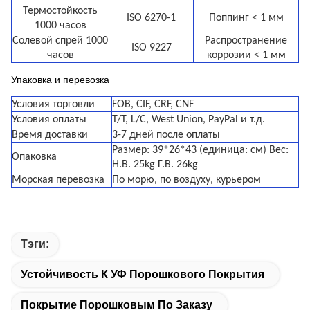
Термостойкость
ISO 6270-1
Поппинг < 1 мм
1000 часов
Солевой спрей 1000
Распространение
ISO 9227
часов
коррозии < 1 мм
Упаковка и перевозка
Условия торговли
FOB, CIF, CRF, CNF
Условия оплаты
T/T, L/C, West Union, PayPal и т.д.
Время доставки
3-7 дней после оплаты
Размер: 39*26*43 (единица: см) Вес:
Опаковка
Н.В. 25kg Г.В. 26kg
Морская перевозка
По морю, по воздуху, курьером
Тэги:
Устойчивость К УФ Порошкового Покрытия
Покрытие Порошковым По Заказу