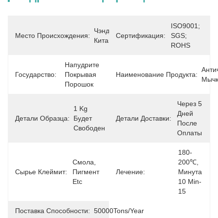
ISO9001; 
Чэнду, 
Место Происхождения:
Сертификация:
SGS; 
Китай
ROHS
Напудрите 
Анти
Государство:
Покрывая 
Наименование Продукта:
Мыч
Порошок
Через 5 
1 Kg 
Дней 
Детали Образца:
Будет 
Детали Доставки:
После 
Свободен
Оплаты
180-
Смола, 
200℃, 
Сырье Клеймит:
Пигмент 
Лечение:
Минута 
Etc
10 Min-
15
Поставка Способности:
50000Tons/Year