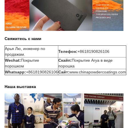
Свяжитесь с нами
Арья Лю, инженер по
Телефон:
+8618190826106
продажам.
Wechat
:
Покрытие
Скайп:
Покрытие Arya в виде
порошком
порошка
Whatsapp:
+8618190826106
Сайт:
www.chinapowdercoatings.com
Наша выставка