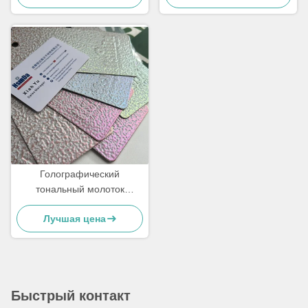
и 1000-часовым
удельной тяжести 1,2-1,7 г
влагостойкостью
для превосходного
металлического покрытия
Голографический
тональный молоток
Ириденциальный цвет
Лучшая цена
сменяющий цвет Цветная
вена Жемчужное
порошковое покрытие
Быстрый контакт