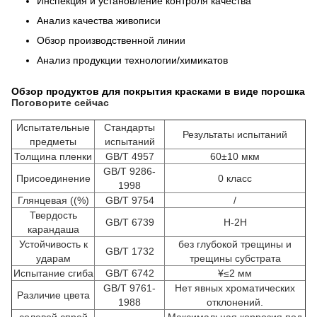
Инспекция и установление контроля качества
Анализ качества живописи
Обзор производственной линии
Анализ продукции технологии/химикатов
Обзор продуктов для покрытия красками в виде порошка
Поговорите сейчас
Испытательные
Стандарты
Результаты испытаний
предметы
испытаний
Толщина пленки
GB/T 4957
60±10 мкм
GB/T 9286-
Присоединение
0 класс
1998
Глянцевая ((%)
GB/T 9754
/
Твердость
GB/T 6739
H-2H
карандаша
Устойчивость к
без глубокой трещины и
GB/T 1732
ударам
трещины субстрата
Испытание сгиба
GB/T 6742
¥≤2 мм
GB/T 9761-
Нет явных хроматических
Различие цвета
1988
отклонений.