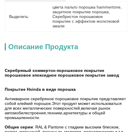
цвета пальто порошка hammertone
, 
защитное покрытие порошка
, 
Выделить:
Серебристое порошковое 
покрытие с эффектом молотковой 
эмали
Описание Продукта
Серебряный хоммертон порошковое покрытие
порошковое эпоксидное порошковое покрытие завод
Покрытие Hsinda в виде порошка
Антикварное серебряное порошковое покрытие представляет
собой клейкий порошок.Этот продукт может использоваться
для всех металлических поверхностей,включая рынок
автомобилестроения,техники,архитектуры и общей
промышленности.
Общие серии
: RAL & Pantone с гладким высоким блеском,
матом, морщиной, песчаным, молотом, металлическим и т.д.