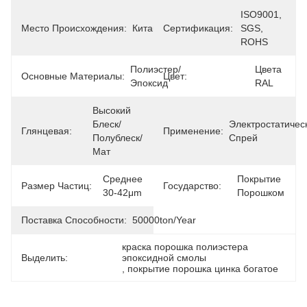
ISO9001, 
Место Происхождения:
Китай
Сертификация:
SGS, 
ROHS
Полиэстер/
Цвета 
Основные Материалы:
Цвет:
Эпоксид
RAL
Высокий 
Блеск/
Электростатическ
Глянцевая:
Применение:
Полублеск/
Спрей
Мат
Среднее 
Покрытие 
Размер Частиц:
Государство:
30-42μm
Порошком
Поставка Способности:
50000ton/Year
краска порошка полиэстера 
Выделить:
эпоксидной смолы
, 
покрытие порошка цинка богатое