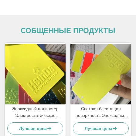
СОБЩЕННЫЕ ПРОДУКТЫ
Эпоксидный полиэстер
Светлая блестящая
Электростатическое
поверхность Эпоксидный
порошковое покрытие
полиэстер порошковая
Лучшая цена
Лучшая цена
Флуоресцентный
краска Флуоресцентный
отражающий цвет Неон
эффект неона