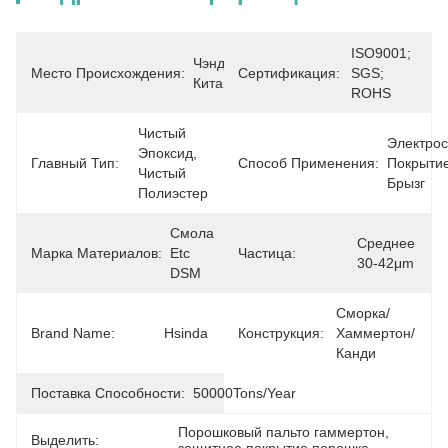
ISO9001; 
Чэнду, 
Место Происхождения:
Сертификация:
SGS; 
Китай
ROHS
Чистый 
Электрос
Эпоксид, 
Главный Тип:
Способ Применения:
Покрытие
Чистый 
Брызг
Полиэстер
Смола 
Среднее 
Марка Материалов:
Etc 
Частица:
30-42μm
DSM
Сморка/
Brand Name:
Hsinda
Конструкция:
Хаммертон/
Канди
Поставка Способности:
50000Tons/Year
Порошковый пальто гаммертон
, 
Выделить: