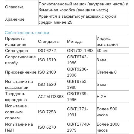
Полиэтиленовый мешок (внутренняя часть) и
Опаковка
бумажная коробка (внешняя часть)
Хранится в закрытых упаковках с сухой
Хранение
средой менее 25
Собственность пленки
Предметы
Индекс
Стандарты
Методы
испытания
испытания
Сила удара
ISO 6272
GB1732-1993
40 см
Сопротивление
GB/T6742-
ISO 1519
3 мм
изгибу
1986
GB/T9286-
Присоединение
ISO 2409
Степень 0
1998
Испытание на
GB/T9753-
ISO 1520
5 мм
всасывании
1988
Твердость
GB/T6739-
АСТМ D3363
H-2H
карандаша
1996
Испытание
GB/T1771-
Более 500
соляным
ISO 7253
1991
часов
спреем
Испытание на
GB/T17740-
Более 1000
ISO 6270
H&H
1979
часов