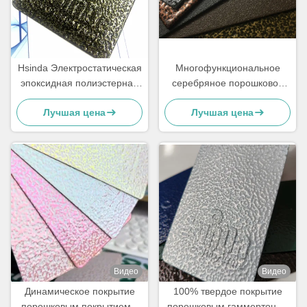
Hsinda Электростатическая
Многофункциональное
эпоксидная полиэстерная
серебряное порошковое
молотовая текстура
покрытие с хорошими
Лучшая цена
Лучшая цена
Hammertone Порошковая
механическими
краска
характеристиками
Видео
Видео
Динамическое покрытие
100% твердое покрытие
порошковым покрытием с
порошковым гаммертоном