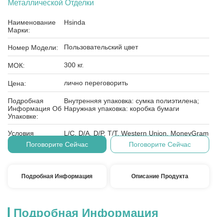
Металлической Отделки
Наименование
Hsinda
Марки:
Пользовательский цвет
Номер Модели:
300 кг.
МОК:
лично переговорить
Цена:
Подробная
Внутренняя упаковка: сумка полиэтилена;
Информация Об
Наружная упаковка: коробка бумаги
Упаковке:
Условия
L/C, D/A, D/P, T/T, Western Union, MoneyGram
Оплаты:
Поговорите Сейчас
Поговорите Сейчас
Подробная Информация
Описание Продукта
Подробная Информация