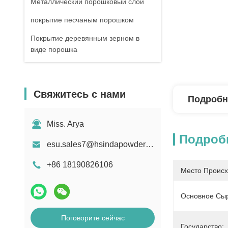
Металлический порошковый слой
покрытие песчаным порошком
Покрытие деревянным зерном в
виде порошка
Свяжитесь с нами
Подробн
Miss. Arya
Подроб
esu.sales7@hsindapowdercoating.com
+86 18190826106
Место Происх
Основное Сыр
Поговорите сейчас
Государство: