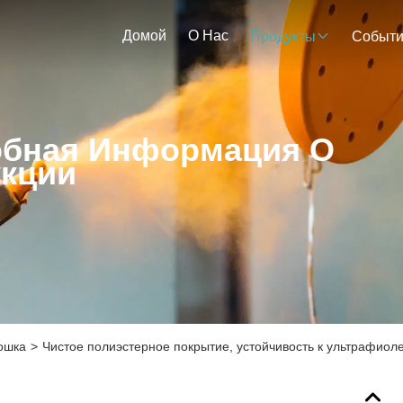
Домой
О Нас
Продукты
Событ
бная Информация О
кции
ошка
>
Чистое полиэстерное покрытие, устойчивость к ультрафиоле