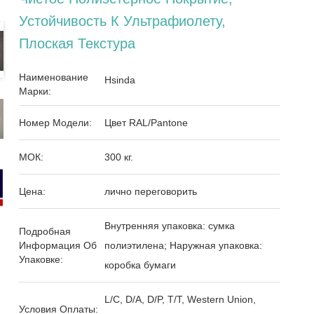
Устойчивость К Ультрафиолету,
Плоская Текстура
Наименование
Hsinda
Марки:
Номер Модели:
Цвет RAL/Pantone
МОК:
300 кг.
Цена:
лично переговорить
Внутренняя упаковка: сумка
Подробная
Информация Об
полиэтилена; Наружная упаковка:
Упаковке:
коробка бумаги
L/C, D/A, D/P, T/T, Western Union,
Условия Оплаты: