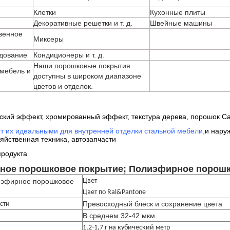
Клетки
Кухонные плиты
Декоративные решетки и т. д.
Швейные машины
венное
Миксеры
дование
Кондиционеры и т. д.
Наши порошковые покрытия
мебель и
доступны в широком диапазоне
цветов и отделок.
ский эффект, хромированный эффект, текстура дерева, порошок C
ет их идеальными для внутренней отделки стальной мебели,
и нару
яйственная техника, автозапчасти
продукта
ное порошковое покрытие; Полиэфирное порошк
иэфирное порошковое
Цвет
Цвет по Ral&Pantone
Превосходный блеск и сохранение цвета
сти
В среднем 32-42 мкм
1,2-1,7 г на кубический метр