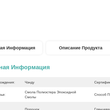
ая Информация
Описание Продукта
ная Информация
ождения:
Чэнду
Сертифик
Смола Полиэстера Эпоксидной 
ье:
Способ П
Смолы
Порошок
Глянцева