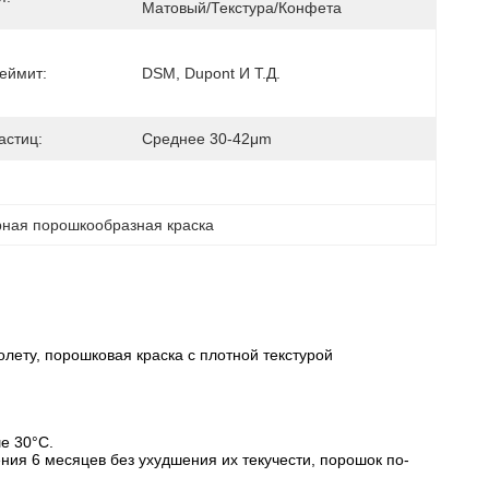
Матовый/текстура/конфета
еймит:
DSM, Dupont И Т.д.
астиц:
Среднее 30-42μm
ная порошкообразная краска
олету, порошковая краска с плотной текстурой
е 30°C.
ия 6 месяцев без ухудшения их текучести, порошок по-