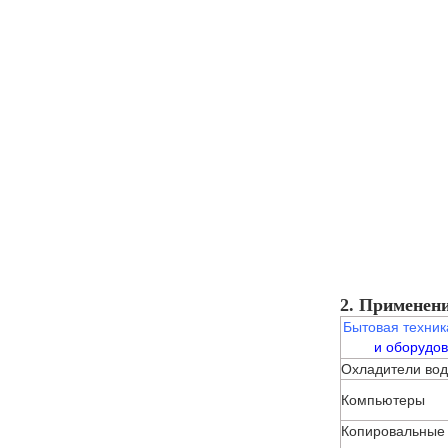
2. П
рименени
Бытовая техник
и оборудо
Охладители во
Компьютеры
Копировальные