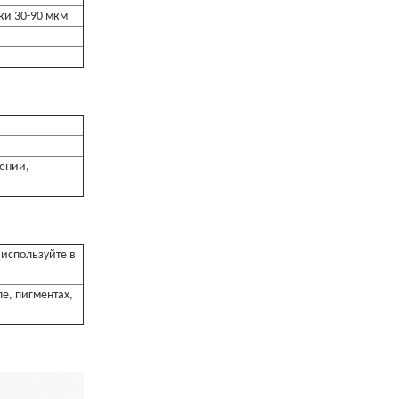
ки 30-90 мкм
щении,
используйте в
е, пигментах,