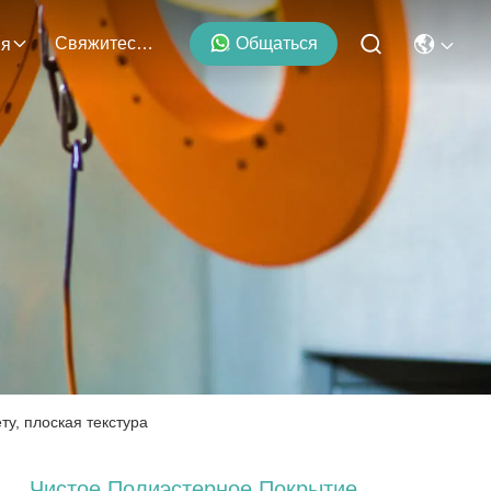
Свяжитесь С Нами
Общаться
ия
ту, плоская текстура
Чистое Полиэстерное Покрытие,