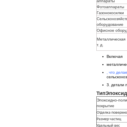
аппараты
Фотоаппараты
Газонокосилки
Сельскохозяйст
оборудование
Офисное обору
Металлическая 
т. д.
Включая
металличе
, что дела
сельскохоз
3. детали 
Тип
Эпоксид
Эпоксидно-пол
покрытие
Отделка поверхно
Размер частиц
Удельный вес