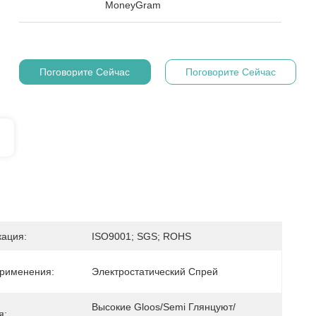
MoneyGram
Поговорите Сейчас
Поговорите Сейчас
ация:
ISO9001; SGS; ROHS
рименения:
Электростатический Спрей
Высокие Gloos/semi Глянцуют/
я: