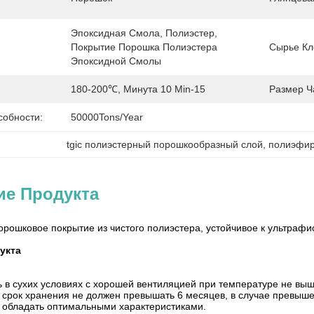
Эпоксидная Смола, Полиэстер, 
Покрытие Порошка Полиэстера 
Сырье Кл
Эпоксидной Смолы
180-200℃, Минута 10 Min-15
Размер Ч
собности:
50000Tons/Year
tgic полиэстерный порошкообразный слой
, 
полиэфир
ие Продукта
орошковое покрытие из чистого полиэстера, устойчивое к ультрафи
укта
ь в сухих условиях с хорошей вентиляцией при температуре не выш
срок хранения не должен превышать 6 месяцев, в случае превышен
 обладать оптимальными характеристиками.